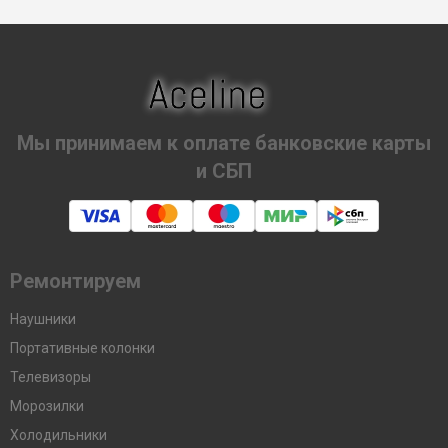
Мы принимаем к оплате банковские карты
и СБП
Ремонтируем
Наушники
Портативные колонки
Телевизоры
Морозилки
Холодильники